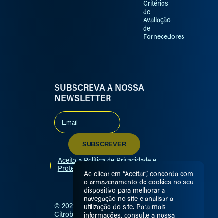
Critérios
de
Avaliação
de
Fornecedores
SUBSCREVA A NOSSA
NEWSLETTER
Aceito a Política de Privacidade e
Proteção de Dados
Ao clicar em “Aceitar”, concorda com
o armazenamento de cookies no seu
dispositivo para melhorar a
navegação no site e analisar a
© 2024
RISCA
utilização do site. Para mais
Citrobox —
—
informações, consulte a nossa