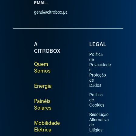
EMAIL
geral@citrobox.pt
A
LEGAL
CITROBOX
Política
de
Quem
Privacidade
e
Somos
Proteção
de
Energia
Dados
Política
de
Painéis
Cookies
Solares
Resolução
Alternativa
Mobilidade
de
Elétrica
Litígios